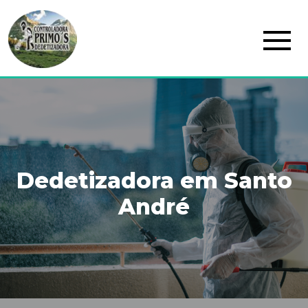
Home
Quem
Somos
Serviços
Blog
Dedetizadora em Santo
Contato
André